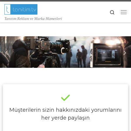
Skip to content
Search
Me
Tanıtım Reklam ve Marka Hizmetleri
Müşterilerin sizin hakkınızdaki yorumlarını
her yerde paylaşın