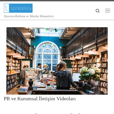
Skip to content
Search
Me
Tanıtım Reklam ve Marka Hizmetleri
PR ve Kurumsal İletişim Videoları