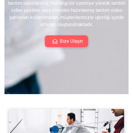
tanıtım videolarımız, herhangi bir özentiye yönelik tanıtım
video yazılımı veya önceden hazırlanmış tanıtım video
şablonları kullanılmadan, müşterilerimizle işbirliği içinde
sıfırdan oluşturulmaktadır.
Bize Ulaşın