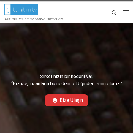
Skip to content
Search
Me
Tanıtım Reklam ve Marka Hizmetleri
Şirketinizin bir nedeni var.
“Biz ise, insanların bu nedeni bildiğinden emin oluruz.”
Bize Ulaşın